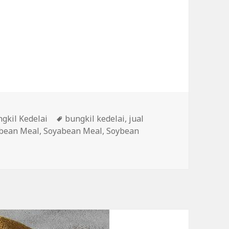
egories
gkil Kedelai
Tags
bungkil kedelai
,
jual
ybean Meal
,
Soyabean Meal
,
Soybean