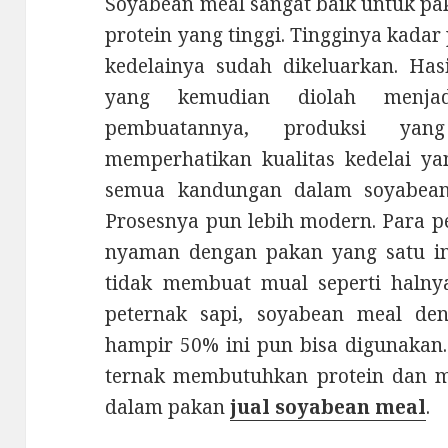
Soyabean meal sangat baik untuk p
protein yang tinggi. Tingginya kadar
kedelainya sudah dikeluarkan. Hasi
yang kemudian diolah menja
pembuatannya, produksi yan
memperhatikan kualitas kedelai ya
semua kandungan dalam soyabean 
Prosesnya pun lebih modern. Para p
nyaman dengan pakan yang satu i
tidak membuat mual seperti halny
peternak sapi, soyabean meal de
hampir 50% ini pun bisa digunakan
ternak membutuhkan protein dan m
dalam pakan
jual soyabean meal
.