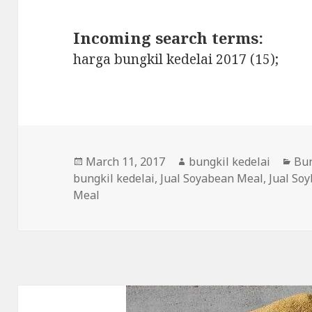
Incoming search terms:
harga bungkil kedelai 2017 (15);
Posted
March 11, 2017
Author
bungkil kedelai
Cat
Bun
bungkil kedelai
on
,
Jual Soyabean Meal
,
Jual So
Meal