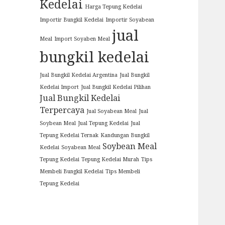
Kedelai
Harga Tepung Kedelai
Importir Bungkil Kedelai
Importir Soyabean
jual
Meal
Import Soyaben Meal
bungkil kedelai
Jual Bungkil Kedelai Argentina
Jual Bungkil
Kedelai Import
Jual Bungkil Kedelai Pilihan
Jual Bungkil Kedelai
Terpercaya
Jual Soyabean Meal
Jual
Soybean Meal
Jual Tepung Kedelai
Jual
Tepung Kedelai Ternak
Kandungan Bungkil
Soybean Meal
Kedelai
Soyabean Meal
Tepung Kedelai
Tepung Kedelai Murah
Tips
Membeli Bungkil Kedelai
Tips Membeli
Tepung Kedelai