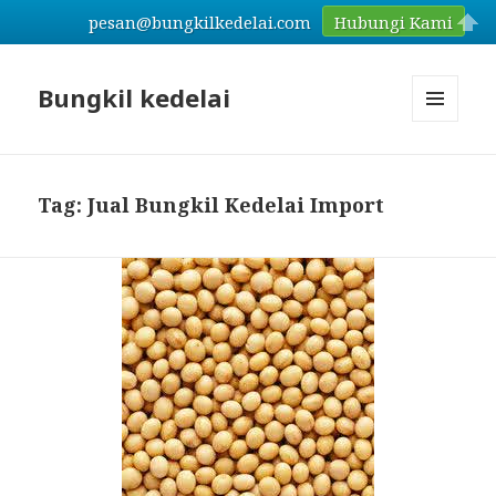
pesan@bungkilkedelai.com
Hubungi Kami
Bungkil kedelai
MENU
AND
WIDGETS
Tag: Jual Bungkil Kedelai Import