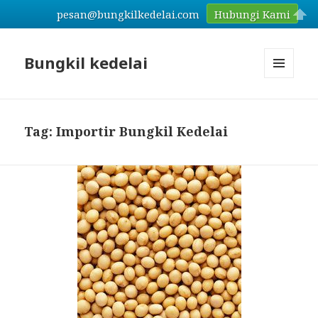
pesan@bungkilkedelai.com
Hubungi Kami
Bungkil kedelai
MENU
AND
WIDGETS
Tag: Importir Bungkil Kedelai