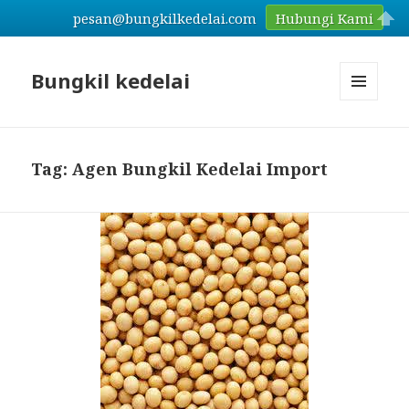
pesan@bungkilkedelai.com
Hubungi Kami
Bungkil kedelai
MENU
AND
WIDGETS
Tag: Agen Bungkil Kedelai Import