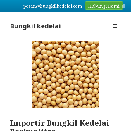
pesan@bungkilkedelai.com
Hubungi Kami
Bungkil kedelai
MENU
AND
WIDGETS
Importir Bungkil Kedelai